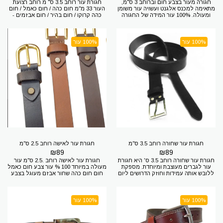
חגורה מעור בצבע חום וברוחב 3 ס"מ,
חגורת עור רוחב 3.5 ס" מ רוחב רצועת
מתאימה למכנס אלגנט ועשויה עור משומן
העור 33 מ"מ חום כהה / חום כאמל / חום
ומעולה. 100% עור המידה של החגורה
כהה קרוקו / חום בהיר / חום אבזמים -
שלכם? 1.מידת החגורה היא מידת
ברונזה / ניקל עור מעולה 100% עור
המכנסיים 2.היקף המותניים + 20 ס"מ
המידה של החגורה שלכם? 1.מידת
למדוד היקף של המותניים זה קל קחו
החגורה היא מידת המכנסיים 2.היקף
חגורה שיש לכם תמדדו מסוף האבזם
המותניים + 20 ס"מ למדוד היקף של
100% עור
100% עור
(כולל האבזם) עד החור שאתם משתמשים
המותניים זה קל קחו חגורה שיש לכם
בו כעת - וזה ההיקף אם יצא 100 ס"מ
תמדדו מסוף האבזם (כולל האבזם) עד
היקף תזמינו חגורה 120 ס"מ מידה 46
החור שאתם משתמשים בו כעת - וזה
רוצים להגיע אלינו? דרך מנחם בגין 7 תל
ההיקף אם יצא 100 ס"מ היקף תזמינו
אביב חניה בחינם (בתיאום מראש) רק 100
חגורה 120 ס"מ מידה 46 רוצים להגיע
מטר מתחנת אלנבי של הרכבת הקלה
אלינו? דרך מנחם בגין 7 תל אביב חניה
בחינם (בתיאום מראש) רק 100 מטר
מתחנת אלנבי של הרכבת הקלה
חגורת עור שחורה רוחב 3.5 ס"מ
חגורת עור לאישה רוחב 2.5 ס"מ
₪
89
₪
89
חגורת עור שחורה רוחב 3.5 ס' היא חגורת
חגורת עור לאישה רוחב .2.5 ס"מ עור
עור לגברים מעוצבת ומיוחדת. מספקת
מעולה במיוחד 100 % עור צבע חום כאמל
ללובש אותה עמידות וחוזק הדרושים ליום
חום חום כהה שחור אבזם מעוגל בצבע
יום וכמו כן מעניקה מראה ייחודי ואלגנטי.
זהב המידה של החגורה שלכם? 1.מידת
החגורה עשויה מעור איכותי במיוחד,
החגורה היא מידת המכנסיים 2.היקף
ששומר על האיכות והגמישות שלו לאורך
המותניים + 20 ס"מ למדוד היקף של
זמן. הרוחב של 3.5 ס' מבטיח מראה
המותניים זה קל קחו חגורה שיש לכם
100% עור
100% עור
מרשים ונותן ללובש את תחושת הביטחון
תמדדו מסוף האבזם (כולל האבזם) עד
והנוחות. החגורה נותנת קו מודגש ומוסיף
החור שאתם משתמשים בו כעת - וזה
למלבוש יוקרתיות ואלגנטיות. זו בחירה
ההיקף אם יצא 100 ס"מ היקף תזמינו