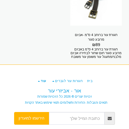
חגורת עור ברוחב 4 ס"מ -אבזם
מרובע סגור
₪
89
חגורת עור ברוחב 4 ס"מ באבזם
מרובע סגור חום שחור לבחירה אבזם
מלבני/מתעגל עור משומן עור משובח
100% עור אורך מעל 140 סמ מידה
54/56 תוספת 29 שח המידה של
החגורה שלכם? 1.מידת החגורה היא
מידת המכנסיים 2.היקף המותניים +
20 ס"מ למדוד היקף של המותניים זה
קל קחו חגורה שיש לכם תמדדו מסוף
בית
חגורות עור לגברים
עוד
האבזם (כולל האבזם) עד החור
שאתם משתמשים בו כעת - וזה ההיקף
אור - אביזרי עור
אם יצא 100 ס"מ היקף תזמינו חגורה
120 ס"מ מידה 46 רוצים להגיע אלינו?
זכויות יוצרים © 2026 כל הזכויות שמורות
דרך מנחם בגין 7 תל אביב חניה
בחינם (בתיאום מראש) רק 100 מטר
תנאים והגבלות -החזרות ותשלומים-תנאי שימוש באתר הקניות
מתחנת אלנבי של הרכבת הקלה
הירשמו למועדון