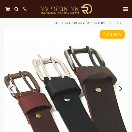
בית
חנות
חגורת עור 4 ס"מ עם אבזם שני חורים
100% עור