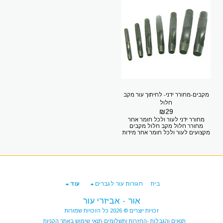
מקבים-מחורר ידני- לחיתוך עור מקב
חלול
₪
29
מחורר ידני לעור ולכל חומר אחר
מחורר חלול מקב חלול מקבים
מקצועים לעור ולכל חומר אחר מידות
6-9 תוספת 10ש"ח מידות 10-14
תוספת 20 ש"ח מידות 15-20 תוספת
30 ש"ח כדיי להזמין 2 יחידות ממידה
שונה צריך לעשות 2 הזמנות שונות
באותה עגלת הקניות רוצים להגיע
אלינו? דרך מנחם בגין 7 תל אביב
חניה בחינם (בתיאום מראש) רק 100
בית
חגורות עור לגברים
עוד
מטר מתחנת אלנבי של הרכבת הקלה
אור - אביזרי עור
זכויות יוצרים © 2026 כל הזכויות שמורות
תנאים והגבלות -החזרות ותשלומים-תנאי שימוש באתר הקניות