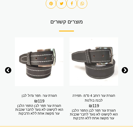
מוצרים קשורים
חגורת עור רוחב 4 ס"מ -תפירה
חגורת עור- תפר גדול לבן
חגורה 
לבנה בולטת
119
₪
₪
119
חגורה מעור בצבע חום וברוחב 3
חגורת עור תפר לבן התפר הלבן
נט
הוא לקישוט לא נועד לחבר שכבות
ס"מ
חגורת עור תפר לבן התפר הלבן
ויה עור משומן ומעולה. 100%
עור מקשה אחת ללא הדבקות
הוא לקישוט לא נועד לחבר שכבות
כם?
מתאים מאוד לגינס מתאים
עור 
עור מקשה אחת ללא הדבקות
ת
לנשיאת נשק יכול להיות כחגורת
1
מתאים מאוד לגינס מתאים
המכנסיים 2.היקף המותניים + 20
נשק החגורה לא כפולה אבל עור
לנשיאת נשק יכול להיות כחגורת
ים זה
חזק וטוב חגורת עור רוחב 4 ס"מ
ס"מ למ
נשק החגורה לא כפולה אבל עור
מדדו
חום - שחור עור מעולה 100% עור
ק